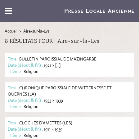
Recherche
Toggle
Presse Locale Ancienne
navigation
Recherche avancée
→
Accueil
>
Aire-sur-la-Lys
8 RÉSULTATS POUR :
Aire-sur-la-Lys
Arras
Titre :
BULLETIN PAROISSIAL DE MAZINGARBE
Date (début & fin) :
1921 > [...]
Lens-Béthune
Thème :
Religion
Roubaix
Titre :
CHRONIQUE PAROISSIALE DE WITTERNESSE ET
QUERNES (LA)
Date (début & fin) :
1933 > 1939
Fonctions avancées
Thème :
Religion
Titre :
CLOCHES D’AMETTES (LES)
Liste des villes
Date (début & fin) :
1911 > 1939
Thème :
Religion